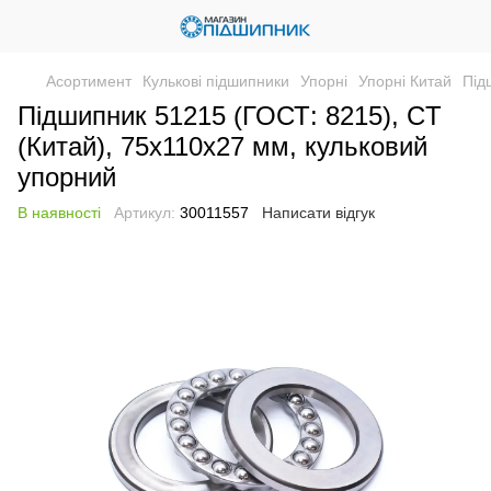
Асортимент
Кулькові підшипники
Упорні
Упорні Китай
Під
Підшипник 51215 (ГОСТ: 8215), CT
(Китай), 75х110х27 мм, кульковий
упорний
В наявності
Артикул:
30011557
Написати відгук