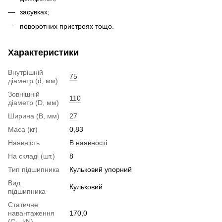
засувках;
поворотних пристроях тощо.
Характеристики
Внутрішній
75
діаметр (d, мм)
Зовнішній
110
діаметр (D, мм)
Ширина (B, мм)
27
Маса (кг)
0,83
Наявність
В наявності
На складі (шт.)
8
Тип підшипника
Кульковий упорний
Вид
Кульковий
підшипника
Статичне
навантаження
170,0
(С₀, kN)