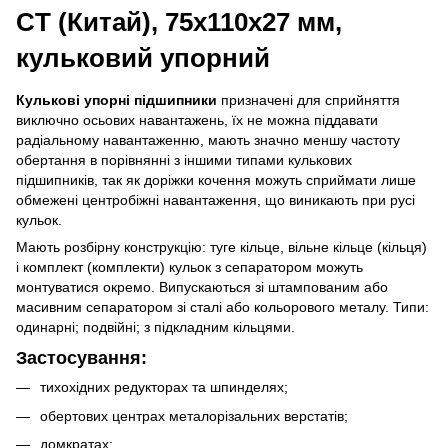
CT (Китай), 75х110х27 мм,
кульковий упорний
Кулькові упорні підшипники
призначені для сприйняття
виключно осьових навантажень, їх не можна піддавати
радіальному навантаженню, мають значно меншу частоту
обертання в порівнянні з іншими типами кулькових
підшипників, так як доріжки кочення можуть сприймати лише
обмежені центробіжні навантаження, що виникають при русі
кульок.
Мають розбірну конструкцію: туге кільце, вільне кільце (кільця)
і комплект (комплекти) кульок з сепаратором можуть
монтуватися окремо. Випускаються зі штампованим або
масивним сепаратором зі сталі або кольорового металу. Типи:
одинарні; подвійні; з підкладним кільцями.
Застосування:
тихохідних редукторах та шпинделях;
обертових центрах металорізальних верстатів;
домкратах;