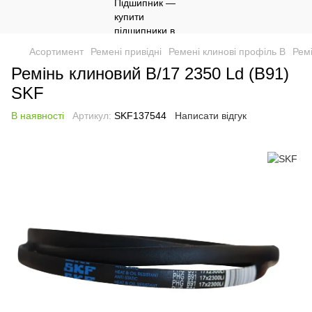
Асортимент
Ремені привідні
Ремені клинові профіль B
Рем
Ремінь клиновий B/17 2350 Ld (B91)
SKF
В наявності
Артикул:
SKF137544
Написати відгук