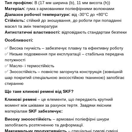
Тип профілю:
B (17 мм ширина (b), 11 мм висота (h))
Матеріал:
гума з армованими поліефірними волокнами
Діапазон робочої температури:
від -30°C до +80°C
Стійкість:
стійкий до зношування, до роботи при попаданні
масел та змін температури
Антистатичні властивості:
відповідають стандартам безпеки
Особливості:
✅ Висока гнучкість – забезпечує плавну та ефективну роботу
✅ Низьке подовження при експлуатації – стабільна передача
потужності
✅ Масло- і термостійкість
✅ Зносостійкість – повністю загорнута конструкція (зовнішній
шар покритий спеціальною зносостійкою тканиною) запобігає
стиранню
Що таке клинові ремені від SKF?
Клинові ремені
– це елементи, що передають крутний
момент між шківами за рахунок тертя. Завдяки якісним
матеріалам
SKF забезпечує:
Високу зносостійкість
– армовані поліефірні шнури
запобігають розтягненню та деформації.
Максимальну продуктивність
– спеціальні гумові суміші