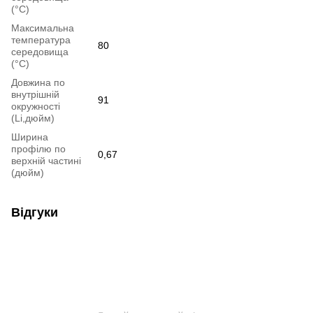
(°C)
Максимальна
температура
80
середовища
(°C)
Довжина по
внутрішній
91
окружності
(Li,дюйм)
Ширина
профілю по
0,67
верхній частині
(дюйм)
Відгуки