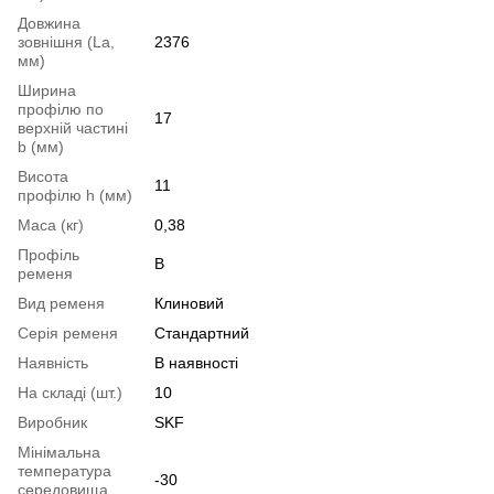
Довжина
зовнішня (La,
2376
мм)
Ширина
профілю по
17
верхній частині
b (мм)
Висота
11
профілю h (мм)
Маса (кг)
0,38
Профіль
B
ременя
Вид ременя
Клиновий
Серія ременя
Стандартний
Наявність
В наявності
На складі (шт.)
10
Виробник
SKF
Мінімальна
температура
-30
середовища