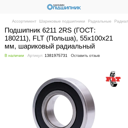
Ассортимент
Шариковые подшипники
Радиальные
Радиал
Подшипник 6211 2RS (ГОСТ:
180211), FLT (Польша), 55х100х21
мм, шариковый радиальный
В наличии
Артикул:
1381975731
Оставить отзыв