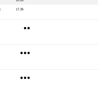
20,08
)
17,36