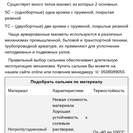
Существует много типов манжет, из которых 2 основных:
SC – (однобортные) одна кромка с пружиной, покрытая
резиной
TC – (двухбортные) две кромки с пружиной, покрытые резиной
Чаще армированные манжеты используются в различных
механизмах промышленной, бытовой и транспортной техники,
трубопроводной арматуре, их применяют для уплотнения
неподвижных и подвижных узлов.
Правильный выбор сальника обеспечивает длительную
эксплуатацию механизма. Купить сальник Вы можете на
нашем сайте online или позвонив менеджеру ☏
0508089055
Подобрать сальник по материалу
Материал
Характеристики
Термостойкость
Низкая стоимость
материала
Хорошая
устойчивость к
солевым
растворам,
Нитрилбутадиеновый
От -40 до 100°С