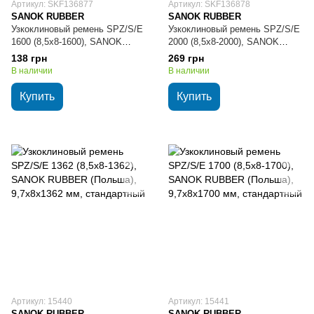
Артикул: SKF136877
Артикул: SKF136878
SANOK RUBBER
SANOK RUBBER
Узкоклиновый ремень SPZ/S/E
Узкоклиновый ремень SPZ/S/E
1600 (8,5х8-1600), SANOK
2000 (8,5х8-2000), SANOK
RUBBER (Польша), 9,7х8х1600
RUBBER (Польша), 9,7х8х2000
138 грн
269 грн
мм, стандартный
мм, стандартный
В наличии
В наличии
Купить
Купить
Артикул: 15440
Артикул: 15441
SANOK RUBBER
SANOK RUBBER