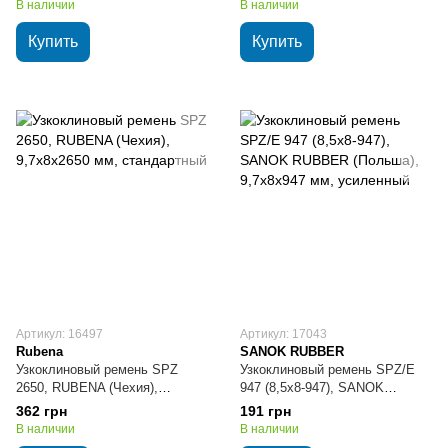
В наличии
В наличии
Купить
Купить
Артикул: 16497
Артикул: 17043
Rubena
SANOK RUBBER
Узкоклиновый ремень SPZ
Узкоклиновый ремень SPZ/E
2650, RUBENA (Чехия),
947 (8,5х8-947), SANOK
9,7х8х2650 мм, стандартный
RUBBER (Польша), 9,7х8х947
362 грн
191 грн
мм, усиленный
В наличии
В наличии