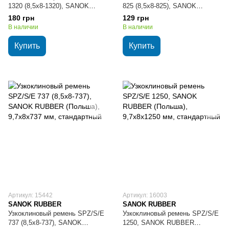
1320 (8,5х8-1320), SANOK
825 (8,5х8-825), SANOK
RUBBER (Польша), 9,7х8х1320
RUBBER (Польша), 9,7х8х825
180 грн
129 грн
мм, стандартный
мм, стандартный
В наличии
В наличии
Купить
Купить
Артикул: 15442
Артикул: 16003
SANOK RUBBER
SANOK RUBBER
Узкоклиновый ремень SPZ/S/E
Узкоклиновый ремень SPZ/S/E
737 (8,5х8-737), SANOK
1250, SANOK RUBBER