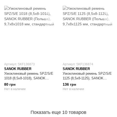
Артикул: SKF136873
Артикул: SKF136874
SANOK RUBBER
SANOK RUBBER
Узкоклиновый ремень SPZ/S/E
Узкоклиновый ремень SPZ/S/E
1018 (8,5х8-1018), SANOK
1125 (8,5х8-1125), SANOK
RUBBER (Польша), 9,7х8х1018
RUBBER (Польша), 9,7х8х1125
80 грн
136 грн
мм, стандартный
мм, стандартный
Нет в наличии
Нет в наличии
Показать еще 10 товаров