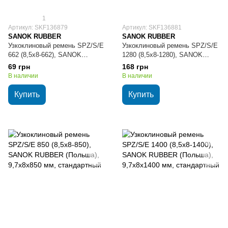
1
Артикул: SKF136879
Артикул: SKF136881
SANOK RUBBER
SANOK RUBBER
Узкоклиновый ремень SPZ/S/E
Узкоклиновый ремень SPZ/S/E
662 (8,5х8-662), SANOK
1280 (8,5х8-1280), SANOK
RUBBER (Польша), 9,7х8х662
RUBBER (Польша), 9,7х8х1280
69 грн
168 грн
мм, стандартный
мм, стандартный
В наличии
В наличии
Купить
Купить