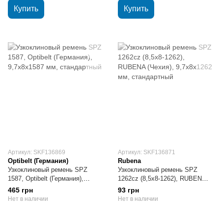
Купить
Купить
Артикул: SKF136869
Артикул: SKF136871
Optibelt (Германия)
Rubena
Узкоклиновый ремень SPZ
Узкоклиновый ремень SPZ
1587, Optibelt (Германия),
1262cz (8,5х8-1262), RUBENA
9,7х8х1587 мм, стандартный
(Чехия), 9,7х8х1262 мм,
465 грн
93 грн
стандартный
Нет в наличии
Нет в наличии