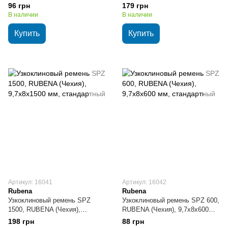
RUBBER (Польша), 9,7х8х737
(Польша), 9,7х8х1250 мм,
96 грн
179 грн
мм, стандартный
стандартный
В наличии
В наличии
Купить
Купить
Артикул: 16041
Артикул: 16042
Rubena
Rubena
Узкоклиновый ремень SPZ
Узкоклиновый ремень SPZ 600,
1500, RUBENA (Чехия),
RUBENA (Чехия), 9,7х8х600
9,7х8х1500 мм, стандартный
мм, стандартный
198 грн
88 грн