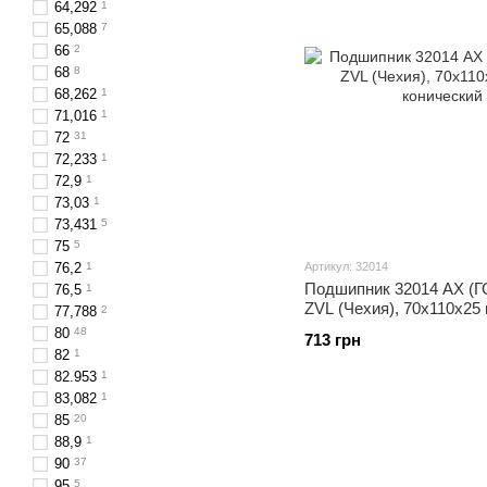
64,292
1
65,088
7
66
2
68
8
68,262
1
71,016
1
72
31
72,233
1
72,9
1
73,03
1
73,431
5
75
5
76,2
1
Артикул: 32014
Подшипник 32014 АХ (ГО
76,5
1
ZVL (Чехия), 70x110x25
77,788
2
конический
80
48
713 грн
82
1
82.953
1
83,082
1
85
20
88,9
1
90
37
95
5