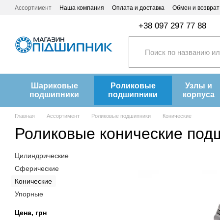
Перейти к основному контенту
Ассортимент
Наша компания
Оплата и доставка
Обмен и возврат
+38 097 297 77 88
Шариковые
Роликовые
Узлы и
подшипники
подшипники
корпуса
Главная
Ассортимент
Роликовые подшипники
Конические
Роликовые конические под
Цилиндрические
Сферические
Конические
Упорные
Цена, грн