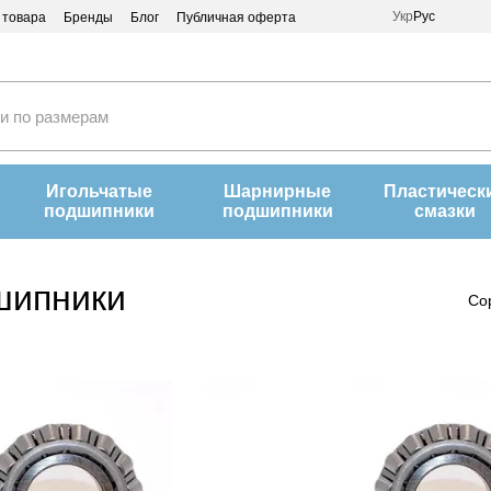
Укр
Рус
 товара
Бренды
Блог
Публичная оферта
Игольчатые
Шарнирные
Пластическ
подшипники
подшипники
смазки
шипники
Со