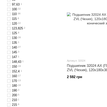
97,63
1
100
32
110
36
115
6
120
22
123,825
2
125
8
130
28
135
1
140
27
145
3
147
1
Артикул: 32024
148,43
1
Подшипник 32024 АХ (ГО
150
19
ZVL (Чехия), 120x180x3
152,4
1
конический
160
17
2 592 грн
170
13
180
18
190
3
200
5
210
1
215
6