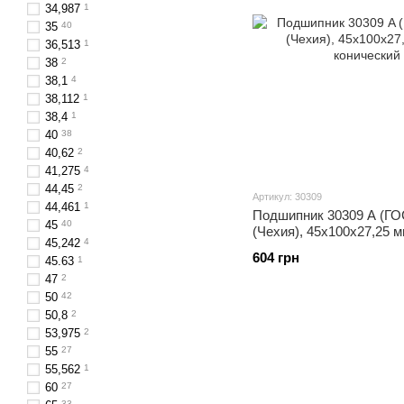
34,987
1
35
40
36,513
1
38
2
38,1
4
38,112
1
38,4
1
40
38
40,62
2
41,275
4
44,45
2
Артикул: 30309
44,461
1
Подшипник 30309 A (ГОС
45
40
(Чехия), 45x100x27,25 
45,242
4
конический
604 грн
45.63
1
47
2
50
42
50,8
2
53,975
2
55
27
55,562
1
60
27
33