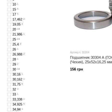
10
1
15
5
17
5
17,462
2
19,05
4
20
18
21,986
1
25
24
25,4
3
26
1
Артикул: 30304
26,988
2
Подшипник 30304 A (ГОС
28
1
(Чехия), 25x52x16,25 м
29
2
конический
156 грн
30
34
30,16
1
30,162
1
31,75
6
32
3
33
1
33,338
1
34,925
5
34,94
1