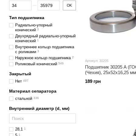
От Цена, грн
До Цена, грн
OK
Тип подшипника
Радиально-упорный
конический
3
Двухрядный радиально-упорный
конический
1
Внутреннее кольцо подшипника
с роликами
3
Наружное кольцо подшипника
2
Артикул: 30205
Роликовый конический
546
Подшипник 30205 A (ГОС
(Чехия), 25x52x16,25 м
Закрытый
конический
189 грн
Нет
497
Материал сепаратора
стальной
336
Внутренний диаметр (d, мм)
28,1
1
5
1