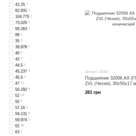
42,25
1
82,931
1
104,775
1
73,025
1
68,263
1
89
1
35
3
39,878
2
40
4
42
6
44,5
1
45,237
4
Артикул: 32006
45,5
1
Подшипник 32006 AX (ГО
ZVL (Чехия), 30x55x17 
47
12
конический
50,292
6
261 грн
52
18
55
5
57,15
2
59,131
5
59,974
1
62
30
63
1