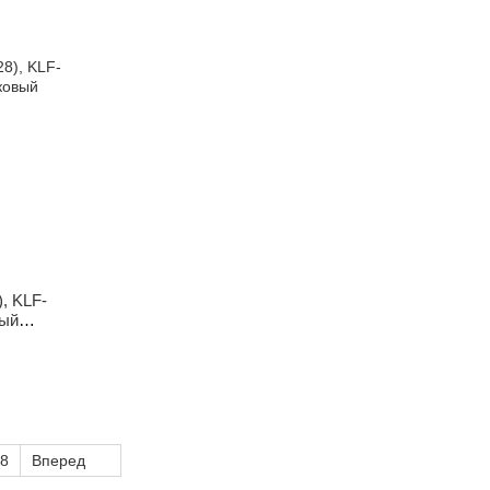
, KLF-
вый
8
Вперед