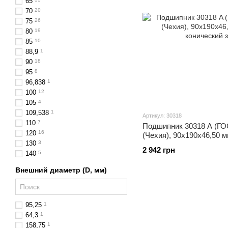
65
70
20
75
26
80
19
85
10
88,9
1
90
18
95
8
96,838
1
100
12
105
4
109,538
1
Артикул: 30318
110
7
Подшипник 30318 A (ГОС
120
16
(Чехия), 90x190x46,50 
130
3
конический
2 942 грн
140
5
Внешний диаметр (D, мм)
95,25
1
64,3
1
158,75
1