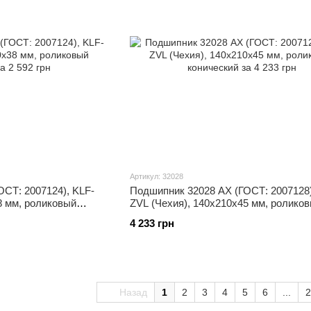
Артикул: 32028
СТ: 2007124), KLF-
Подшипник 32028 АХ (ГОСТ: 2007128)
8 мм, роликовый
ZVL (Чехия), 140x210x45 мм, ролико
конический
4 233 грн
Назад
1
2
3
4
5
6
...
2