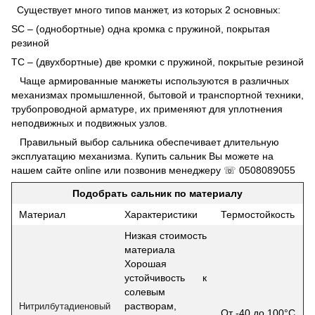
Существует много типов манжет, из которых 2 основных:
SC – (однобортные) одна кромка с пружиной, покрытая
резиной
TC – (двухбортные) две кромки с пружиной, покрытые резиной
Чаще армированные манжеты используются в различных
механизмах промышленной, бытовой и транспортной техники,
трубопроводной арматуре, их применяют для уплотнения
неподвижных и подвижных узлов.
Правильный выбор сальника обеспечивает длительную
эксплуатацию механизма. Купить сальник Вы можете на
нашем сайте online или позвонив менеджеру ☏
0508089055
Подобрать сальник по материалу
Материал
Характеристики
Термостойкость
Низкая стоимость
материала
Хорошая
устойчивость к
солевым
растворам,
Нитрилбутадиеновый
От -40 до 100°С