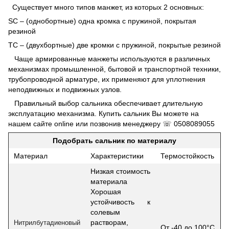
Существует много типов манжет, из которых 2 основных:
SC – (однобортные) одна кромка с пружиной, покрытая
резиной
TC – (двухбортные) две кромки с пружиной, покрытые резиной
Чаще армированные манжеты используются в различных
механизмах промышленной, бытовой и транспортной техники,
трубопроводной арматуре, их применяют для уплотнения
неподвижных и подвижных узлов.
Правильный выбор сальника обеспечивает длительную
эксплуатацию механизма. Купить сальник Вы можете на
нашем сайте online или позвонив менеджеру ☏
0508089055
Подобрать сальник по материалу
Материал
Характеристики
Термостойкость
Низкая стоимость
материала
Хорошая
устойчивость к
солевым
растворам,
Нитрилбутадиеновый
От -40 до 100°С