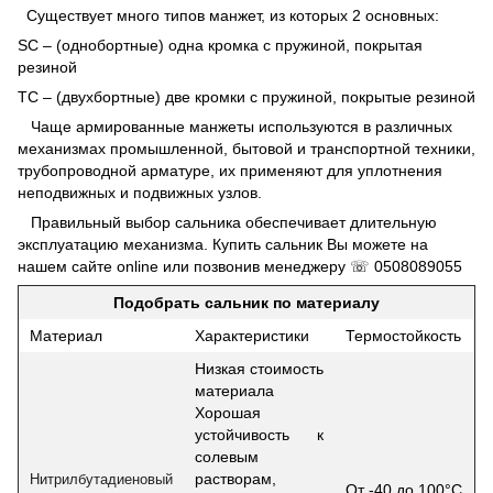
Существует много типов манжет, из которых 2 основных:
SC – (однобортные) одна кромка с пружиной, покрытая
резиной
TC – (двухбортные) две кромки с пружиной, покрытые резиной
Чаще армированные манжеты используются в различных
механизмах промышленной, бытовой и транспортной техники,
трубопроводной арматуре, их применяют для уплотнения
неподвижных и подвижных узлов.
Правильный выбор сальника обеспечивает длительную
эксплуатацию механизма. Купить сальник Вы можете на
нашем сайте online или позвонив менеджеру ☏
0508089055
Подобрать сальник по материалу
Материал
Характеристики
Термостойкость
Низкая стоимость
материала
Хорошая
устойчивость к
солевым
растворам,
Нитрилбутадиеновый
От -40 до 100°С