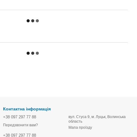
Контактна інформація
+38 097 297 77 88
вул. Стуса 9, м. Луцьк, Волинська
область
Передзвонити вам?
Мапа проїзду
+38 097 297 77 88