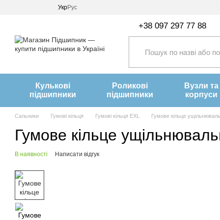
Перейти до основного контенту
Укр
Рус
+38 097 297 77 88
Кулькові
Роликові
Вузли та
підшипники
підшипники
корпуси
Сальники
Гумові кільця
Гумові кільця EXL
Гумове кільце ущільнюваль
Гумове кільце ущільнюваль
В наявності
Написати відгук