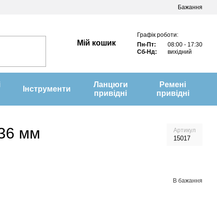
Бажання
Графік роботи:
Мій кошик
Пн-Пт:
08:00 - 17:30
Сб-Нд:
вихідний
і
Ланцюги
Ремені
Інструменти
привідні
привідні
-36 мм
Артикул
15017
В бажання