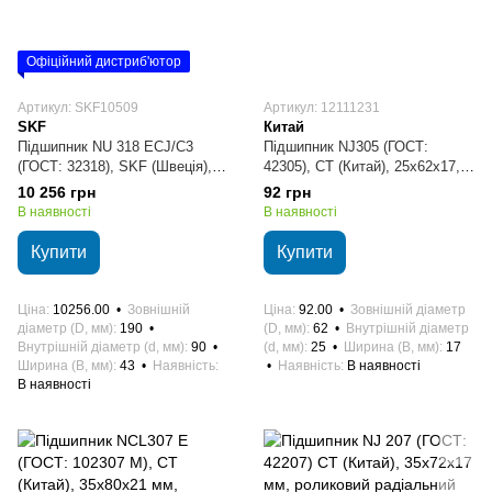
Офіційний дистриб'ютор
Артикул: SKF10509
Артикул: 12111231
SKF
Китай
Підшипник NU 318 ECJ/C3
Підшипник NJ305 (ГОСТ:
(ГОСТ: 32318), SKF (Швеція),
42305), CT (Китай), 25х62х17,
90x190x43 мм, роликовий
роликовий циліндричний
10 256 грн
92 грн
циліндричний
В наявності
В наявності
Купити
Купити
Ціна
10256.00
Зовнішній
Ціна
92.00
Зовнішній діаметр
діаметр (D, мм)
190
(D, мм)
62
Внутрішній діаметр
Внутрішній діаметр (d, мм)
90
(d, мм)
25
Ширина (B, мм)
17
Ширина (B, мм)
43
Наявність
Наявність
В наявності
В наявності