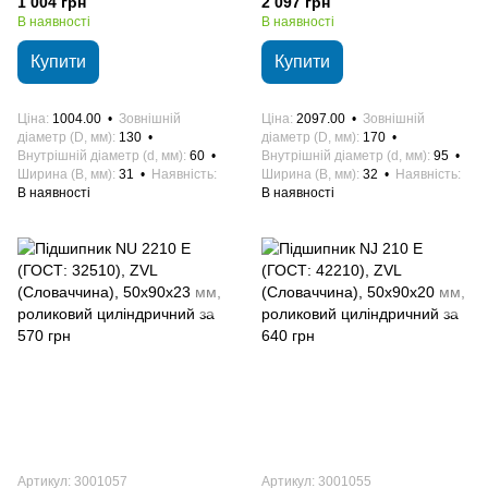
1 004 грн
2 097 грн
циліндричний
циліндричний
В наявності
В наявності
Купити
Купити
Ціна
1004.00
Зовнішній
Ціна
2097.00
Зовнішній
діаметр (D, мм)
130
діаметр (D, мм)
170
Внутрішній діаметр (d, мм)
60
Внутрішній діаметр (d, мм)
95
Ширина (B, мм)
31
Наявність
Ширина (B, мм)
32
Наявність
В наявності
В наявності
Артикул: 3001057
Артикул: 3001055