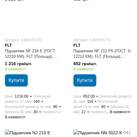
Артикул: 1381975730
Артикул: 1381975773
FLT
FLT
Підшипник NF 218 E (ГОСТ:
Підшипник NF 212 P6 (ГОСТ: 6-
12218 КМ), FLT (Польща),
12212 КМ), FLT (Польща),
90х160х30 мм, роликовий
60х110х22 мм, роликовий
1 216 грн/шт.
652 грн/шт.
циліндричний
циліндричний
В наявності
В наявності
Купити
Купити
Ціна
1216.00
Зовнішній
Ціна
652.00
Зовнішній діаметр
діаметр (D, мм)
160
(D, мм)
110
Внутрішній
Внутрішній діаметр (d, мм)
90
діаметр (d, мм)
60
Ширина (B,
Ширина (B, мм)
30
Наявність
мм)
22
Наявність
В наявності
В наявності