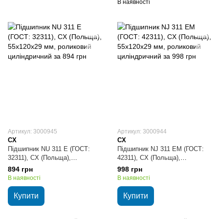
В наявності
Артикул: 3000945
Артикул: 3000944
CX
CX
Підшипник NU 311 E (ГОСТ:
Підшипник NJ 311 EM (ГОСТ:
32311), CX (Польща),
42311), CX (Польща),
55х120х29 мм, роликовий
55х120х29 мм, роликовий
894 грн
998 грн
циліндричний
циліндричний
В наявності
В наявності
Купити
Купити