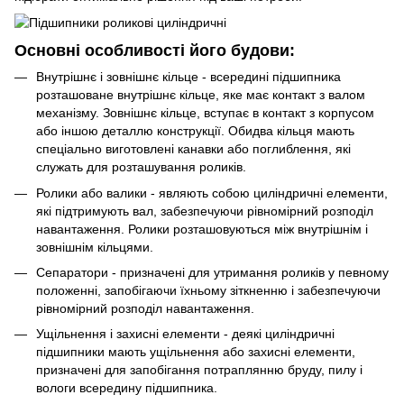
Основні особливості його будови:
Внутрішнє і зовнішнє кільце - всередині підшипника
розташоване внутрішнє кільце, яке має контакт з валом
механізму. Зовнішнє кільце, вступає в контакт з корпусом
або іншою деталлю конструкції. Обидва кільця мають
спеціально виготовлені канавки або поглиблення, які
служать для розташування роликів.
Ролики або валики - являють собою циліндричні елементи,
які підтримують вал, забезпечуючи рівномірний розподіл
навантаження. Ролики розташовуються між внутрішнім і
зовнішнім кільцями.
Сепаратори - призначені для утримання роликів у певному
положенні, запобігаючи їхньому зіткненню і забезпечуючи
рівномірний розподіл навантаження.
Ущільнення і захисні елементи - деякі циліндричні
підшипники мають ущільнення або захисні елементи,
призначені для запобігання потраплянню бруду, пилу і
вологи всередину підшипника.