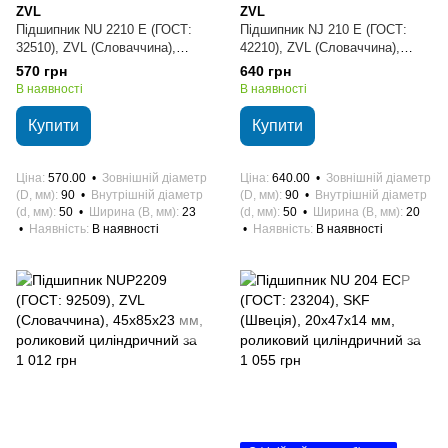
ZVL
ZVL
Підшипник NU 2210 E (ГОСТ:
Підшипник NJ 210 E (ГОСТ:
32510), ZVL (Словаччина),
42210), ZVL (Словаччина),
50х90х23 мм, роликовий
50х90х20 мм, роликовий
570 грн
640 грн
циліндричний
циліндричний
В наявності
В наявності
Купити
Купити
Ціна
570.00
Зовнішній діаметр
Ціна
640.00
Зовнішній діаметр
(D, мм)
90
Внутрішній діаметр
(D, мм)
90
Внутрішній діаметр
(d, мм)
50
Ширина (B, мм)
23
(d, мм)
50
Ширина (B, мм)
20
Наявність
В наявності
Наявність
В наявності