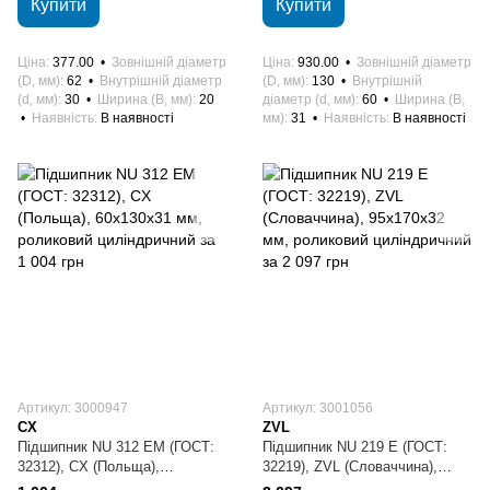
Купити
Купити
Ціна
377.00
Зовнішній діаметр
Ціна
930.00
Зовнішній діаметр
(D, мм)
62
Внутрішній діаметр
(D, мм)
130
Внутрішній
(d, мм)
30
Ширина (B, мм)
20
діаметр (d, мм)
60
Ширина (B,
Наявність
В наявності
мм)
31
Наявність
В наявності
Артикул: 3000947
Артикул: 3001056
CX
ZVL
Підшипник NU 312 EM (ГОСТ:
Підшипник NU 219 E (ГОСТ:
32312), CX (Польща),
32219), ZVL (Словаччина),
60х130х31 мм, роликовий
95х170х32 мм, роликовий