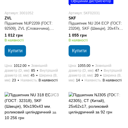
Офіційний дистриб'ютор
Артикул: 3001052
Артикул: SKF02031
ZVL
SKF
Підшипник NUP2209 (ГОСТ:
Підшипник NU 204 ECP (ГОСТ:
92509), ZVL (Словаччина),
23204), SKF (Швеція), 20x47x14
45х85х23 мм, роликовий
мм, роликовий циліндричний
1 012 грн
1 055 грн
циліндричний
В наявності
В наявності
Купити
Купити
Ціна
1012.00
Зовнішній
Ціна
1055.00
Зовнішній
діаметр (D, мм)
85
Внутрішній
діаметр (D, мм)
47
Внутрішній
діаметр (d, мм)
45
Ширина (B,
діаметр (d, мм)
20
Ширина (B,
мм)
23
Наявність
В наявності
мм)
14
Наявність
В наявності