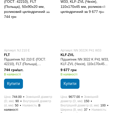
Артикул: NJ 210 E
Артикул: NN 3022K P41 W33
FLT
KLF-ZVL
Підшипник NJ 210 E (ГОСТ:
Підшипник NN 3022 K P41 W33,
42210), FLT (Польща),
KLF-ZVL (Чехія), 110x170x45
50х90х20 мм, роликовий
мм, роликовий циліндричний
744 грн/шт.
9 677 грн
циліндричний
В наявності
В наявності
Купити
Купити
Ціна
744.00
Зовнішній діаметр
Ціна
9677.00
Зовнішній
(D, мм)
90
Внутрішній діаметр
діаметр (D, мм)
150
(d, мм)
50
Наявність
В
Внутрішній діаметр (d, мм)
100
наявності
Ширина (B, мм)
37
Наявність