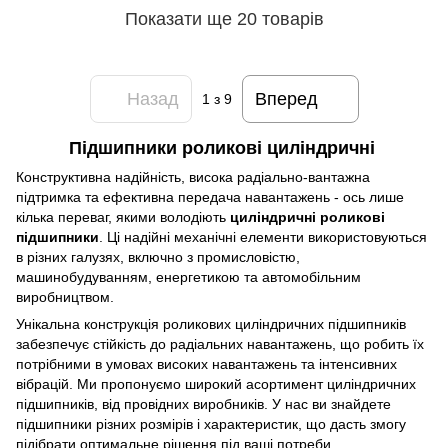
Показати ще 20 товарів
Назад
Вперед
1
з 9
Підшипники роликові циліндричні
Конструктивна надійність, висока радіально-вантажна
підтримка та ефективна передача навантажень - ось лише
кілька переваг, якими володіють
циліндричні роликові
підшипники
. Ці надійні механічні елементи використовуються
в різних галузях, включно з промисловістю,
машинобудуванням, енергетикою та автомобільним
виробництвом.
Унікальна конструкція роликових циліндричних підшипників
забезпечує стійкість до радіальних навантажень, що робить їх
потрібними в умовах високих навантажень та інтенсивних
вібрацій. Ми пропонуємо широкий асортимент циліндричних
підшипників, від провідних виробників. У нас ви знайдете
підшипники різних розмірів і характеристик, що дасть змогу
підібрати оптимальне рішення під ваші потреби.