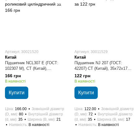
Артикул: 30021520
Артикул: 30011529
Китай
Китай
Підшипник NCL307 E (ГОСТ:
Підшипник NJ 207 (ГОСТ:
102307 M), CT (Китай),
42207) CT (Китай), 35х72х17
35x80x21 мм, роликовий
мм, роликовий радіальний
166 грн
122 грн
циліндричний
В наявності
В наявності
Купити
Купити
Ціна
166.00
Зовнішній діаметр
Ціна
122.00
Зовнішній діаметр
(D, мм)
80
Внутрішній діаметр
(D, мм)
72
Внутрішній діаметр
(d, мм)
35
Ширина (B, мм)
21
(d, мм)
35
Ширина (B, мм)
17
Наявність
В наявності
Наявність
В наявності