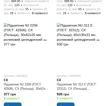
Ціна
894.00
Зовнішній діаметр
Ціна
998.00
Зовнішній діаметр
(D, мм)
120
Внутрішній
(D, мм)
120
Внутрішній
діаметр (d, мм)
55
Ширина (B,
діаметр (d, мм)
55
Ширина (B,
мм)
29
Наявність
В наявності
мм)
29
Наявність
В наявності
Артикул: 3000942
Артикул: 3000946
CX
CX
Підшипник NJ 2206 (ГОСТ:
Підшипник NU 312 E (ГОСТ:
42506), CX (Польща), 30х62х20
32312), CX (Польща),
мм, роликовий циліндричний
60х130х31 мм, роликовий
377 грн
930 грн
циліндричний
В наявності
В наявності