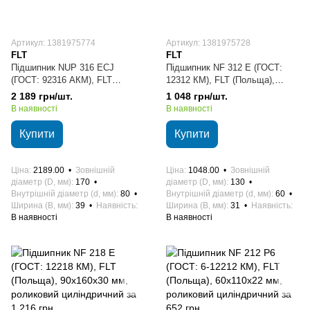
Артикул: 1381975774
Артикул: 1381975728
FLT
FLT
Підшипник NUP 316 ECJ
Підшипник NF 312 E (ГОСТ:
(ГОСТ: 92316 АКМ), FLT
12312 КМ), FLT (Польща),
(Польща), 80х170х39 мм,
60х130х31 мм, роликовий
2 189 грн/шт.
1 048 грн/шт.
роликовий циліндричний
циліндричний
В наявності
В наявності
Купити
Купити
Ціна
2189.00
Зовнішній
Ціна
1048.00
Зовнішній
діаметр (D, мм)
170
діаметр (D, мм)
130
Внутрішній діаметр (d, мм)
80
Внутрішній діаметр (d, мм)
60
Ширина (B, мм)
39
Наявність
Ширина (B, мм)
31
Наявність
В наявності
В наявності