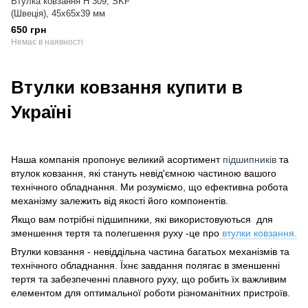
Втулка ковзання H 309, SKF
(Швеція), 45х65х39 мм
650 грн
Немає в наявності
Втулки ковзання купити в
Україні
Наша компанія пропонує великий асортимент
підшипників
та
втулок ковзання, які стануть невід'ємною частиною вашого
технічного обладнання. Ми розуміємо, що ефективна робота
механізму залежить від якості його компонентів.
Якщо вам потрібні підшипники, які використовуються для
зменшення тертя та полегшення руху -це про
втулки ковзання.
Втулки ковзання - невіддільна частина багатьох механізмів та
технічного обладнання. Їхнє завдання полягає в зменшенні
тертя та забезпеченні плавного руху, що робить їх важливим
елементом для оптимальної роботи різноманітних пристроїв.