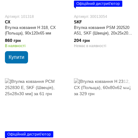
Офіційний дистриб'ютор
Артикул: 101318
Артикул: 30013054
CX
SKF
Втулка ковзання H 318, CX
Втулка ковзання PSM 202520
(Польща), 90х120х65 мм
A51, SKF (Швеція), 20х25х20
мм
860 грн
204 грн
В наявності
Немає в наявності
Купити
Офіційний дистриб'ютор