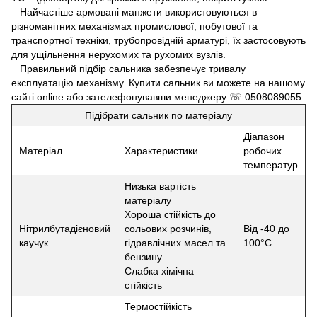
Найчастіше армовані манжети використовуються в
різноманітних механізмах промислової, побутової та
транспортної техніки, трубопровідній арматурі, їх застосовують
для ущільнення нерухомих та рухомих вузлів.
Правильний підбір сальника забезпечує тривалу
експлуатацію механізму. Купити сальник ви можете на нашому
сайті online або зателефонувавши менеджеру ☏ 0508089055
Підібрати сальник по матеріалу
Діапазон
Матеріал
Характеристики
робочих
температур
Низька вартість
матеріалу
Хороша стійкість до
Нітрилбутадієновий
сольових розчинів,
Від -40 до
каучук
гідравлічних масел та
100°С
бензину
Слабка хімічна
стійкість
Термостійкість