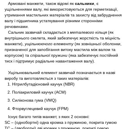
Армовані манжети, також відомі як
сальники
, є
ущільненнями валу, які використовуються для герметизації,
утримання мастильних матеріалів та захисту від забруднення
валу і підшипника устаткування різними сторонніми
речовинами.
Сальник зазвичай складається з
металевого кільця
(як
внутрішнього скелета, який забезпечує жорсткість та міцність
манжети),
ущільнюючого елементу
(як зовнішньої оболонки,
призначеної для запобігання витоку мастила між валом та
корпусом) та
спіральної пружини
(яка забезпечує постійний
тиск і підтримує радіальне навантаження валу).
Ущільнювальний елемент зазвичай позначається в назві
виробу та виготовляється з таких матеріалів:
Нітрилбутадієновий каучук (NBR)
Поліакриловий каучук (ACM)
Силіконова гума (VMQ)
Фторвуглецевий каучук (FPM)
Існує багато типів манжет, з яких 2 основні:
SC – (однобортні) одна кромка з пружиною, покрита гумою
TC – (двобортні) дві кромки з пружиною, покриті гумою