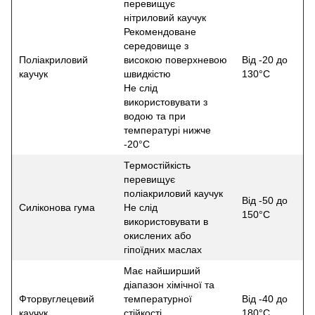
перевищує
нітриловий каучук
Рекомендоване
середовище з
Поліакриловий
високою поверхневою
Від -20 до
каучук
швидкістю
130°С
Не слід
використовувати з
водою та при
температурі нижче
-20°С
Термостійкість
перевищує
поліакриловий каучук
Від -50 до
Силіконова гума
Не слід
150°С
використовувати в
окислених або
гіпоїдних маслах
Має найширший
діапазон хімічної та
Фторвуглецевий
температурної
Від -40 до
каучук
стійкості
180°С