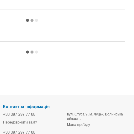
Контактна інформація
+38 097 297 77 88
вул. Стуса 9, м. Луцьк, Волинська
область
Передзвонити вам?
Мапа проїзду
+38 097 297 77 88