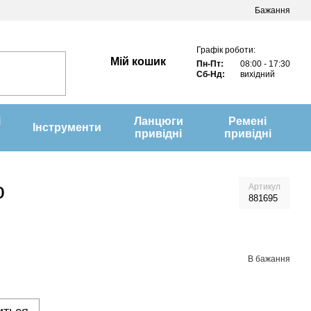
Бажання
Графік роботи:
Мій кошик
Пн-Пт:
08:00 - 17:30
Сб-Нд:
вихідний
і
Ланцюги
Ремені
Інструменти
привідні
привідні
ю
Артикул
881695
В бажання