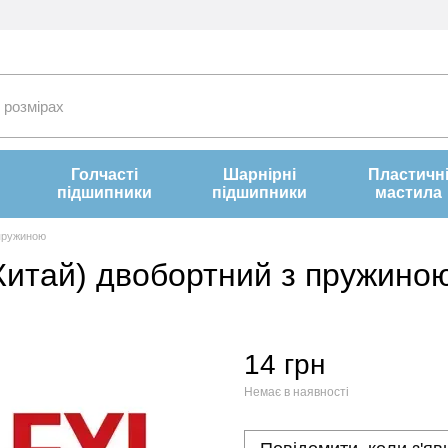
Голчасті
Шарнірні
Пластичн
підшипники
підшипники
мастила
 пружиною
Китай) двобортний з пружино
14 грн
Немає в наявності