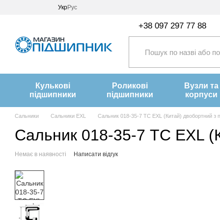
Перейти до основного контенту
Укр
Рус
+38 097 297 77 88
Кулькові
Роликові
Вузли та
підшипники
підшипники
корпуси
Сальники
Сальники EXL
Сальник 018-35-7 TC EXL (Китай) двобортний з
Сальник 018-35-7 TC EXL (
Немає в наявності
Написати відгук