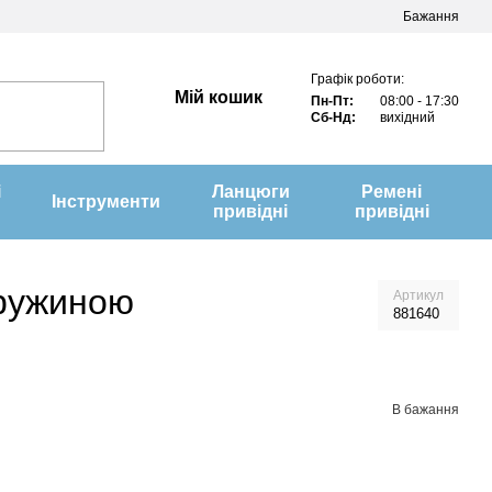
Бажання
Графік роботи:
Мій кошик
Пн-Пт:
08:00 - 17:30
Сб-Нд:
вихідний
і
Ланцюги
Ремені
Інструменти
привідні
привідні
пружиною
Артикул
881640
В бажання