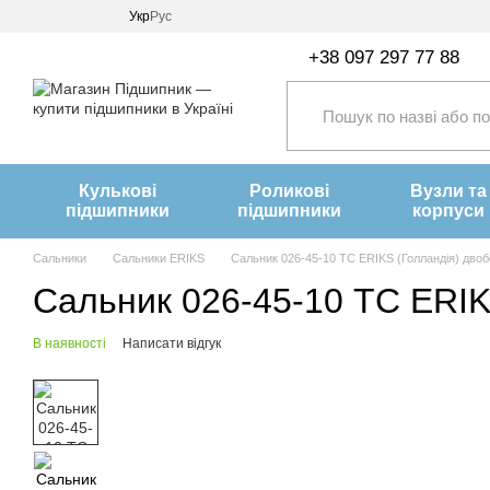
Перейти до основного контенту
Укр
Рус
+38 097 297 77 88
Кулькові
Роликові
Вузли та
підшипники
підшипники
корпуси
Сальники
Сальники ERIKS
Сальник 026-45-10 TC ERIKS (Голландія) дво
Сальник 026-45-10 TC ERIK
В наявності
Написати відгук