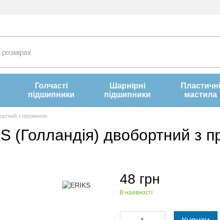
Голчасті
Шарнірні
Пластичн
підшипники
підшипники
мастила
бортний з пружиною
S (Голландія) двобортний з 
48 грн
В наявності