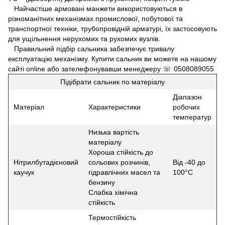
Найчастіше армовані манжети використовуються в
різноманітних механізмах промислової, побутової та
транспортної техніки, трубопровідній арматурі, їх застосовують
для ущільнення нерухомих та рухомих вузлів.
Правильний підбір сальника забезпечує тривалу
експлуатацію механізму. Купити сальник ви можете на нашому
сайті online або зателефонувавши менеджеру ☏ 0508089055
Підібрати сальник по матеріалу
Діапазон
Матеріал
Характеристики
робочих
температур
Низька вартість
матеріалу
Хороша стійкість до
Нітрилбутадієновий
сольових розчинів,
Від -40 до
каучук
гідравлічних масел та
100°С
бензину
Слабка хімічна
стійкість
Термостійкість