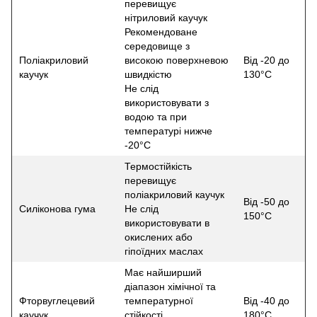
перевищує
нітриловий каучук
Рекомендоване
середовище з
Поліакриловий
високою поверхневою
Від -20 до
каучук
швидкістю
130°С
Не слід
використовувати з
водою та при
температурі нижче
-20°С
Термостійкість
перевищує
поліакриловий каучук
Від -50 до
Силіконова гума
Не слід
150°С
використовувати в
окислених або
гіпоїдних маслах
Має найширший
діапазон хімічної та
Фторвуглецевий
температурної
Від -40 до
каучук
стійкості
180°С