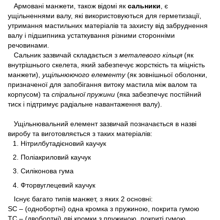
Армовані манжети, також відомі як
сальники
, є
ущільненнями валу, які використовуються для герметизації,
утримання мастильних матеріалів та захисту від забруднення
валу і підшипника устаткування різними сторонніми
речовинами.
Сальник зазвичай складається з
металевого кільця
(як
внутрішнього скелета, який забезпечує жорсткість та міцність
манжети),
ущільнюючого елементу
(як зовнішньої оболонки,
призначеної для запобігання витоку мастила між валом та
корпусом) та
спіральної пружини
(яка забезпечує постійний
тиск і підтримує радіальне навантаження валу).
Ущільнювальний елемент зазвичай позначається в назві
виробу та виготовляється з таких матеріалів:
Нітрилбутадієновий каучук
Поліакриловий каучук
Силіконова гума
Фторвуглецевий каучук
Існує багато типів манжет, з яких 2 основні:
SC – (однобортні) одна кромка з пружиною, покрита гумою
TC – (двобортні) дві кромки з пружиною, покриті гумою