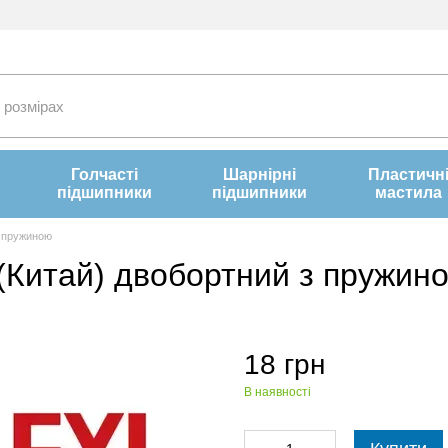
Голчасті
Шарнірні
Пластичн
підшипники
підшипники
мастила
з пружиною
(Китай) двобортний з пружин
18 грн
В наявності