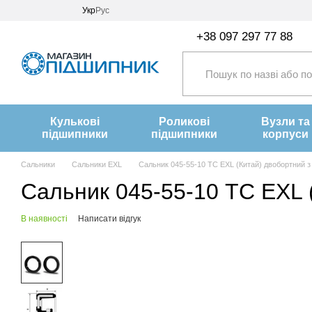
Перейти до основного контенту
Укр
Рус
+38 097 297 77 88
Кулькові
Роликові
Вузли та
підшипники
підшипники
корпуси
Сальники
Сальники EXL
Сальник 045-55-10 ТС EXL (Китай) двобортний 
Сальник 045-55-10 ТС EXL 
В наявності
Написати відгук