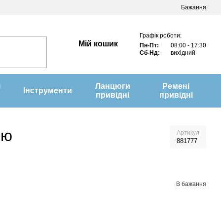
Бажання
Графік роботи:
Мій кошик
Пн-Пт:
08:00 - 17:30
Сб-Нд:
вихідний
і
Ланцюги
Ремені
Інструменти
привідні
привідні
ою
Артикул
881777
В бажання