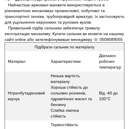
Найчастіше армовані манжети використовуються в
різноманітних механізмах промислової, побутової та
транспортної техніки, трубопровідній арматурі, їх застосовують
для ущільнення нерухомих та рухомих вузлів.
Правильний підбір сальника забезпечує тривалу
експлуатацію механізму. Купити сальник ви можете на нашому
сайті online або зателефонувавши менеджеру ☏ 0508089055
Підібрати сальник по матеріалу
Діапазон
Матеріал
Характеристики
робочих
температур
Низька вартість
матеріалу
Хороша стійкість до
Нітрилбутадієновий
сольових розчинів,
Від -40 до
каучук
гідравлічних масел та
100°С
бензину
Слабка хімічна
стійкість
Термостійкість