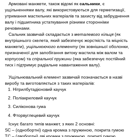
Армовані манжети, також відомі як
сальники
, є
ущільненнями валу, які використовуються для герметизації,
утримання мастильних матеріалів та захисту від забруднення
валу і підшипника устаткування різними сторонніми
речовинами.
Сальник зазвичай складається з
металевого кільця
(як
внутрішнього скелета, який забезпечує жорсткість та міцність
манжети),
ущільнюючого елементу
(як зовнішньої оболонки,
призначеної для запобігання витоку мастила між валом та
корпусом) та
спіральної пружини
(яка забезпечує постійний
тиск і підтримує радіальне навантаження валу).
Ущільнювальний елемент зазвичай позначається в назві
виробу та виготовляється з таких матеріалів:
Нітрилбутадієновий каучук
Поліакриловий каучук
Силіконова гума
Фторвуглецевий каучук
Існує багато типів манжет, з яких 2 основні:
SC – (однобортні) одна кромка з пружиною, покрита гумою
TC – (двобортні) дві кромки з пружиною, покриті гумою