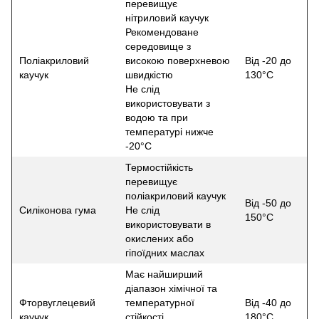
перевищує
нітриловий каучук
Рекомендоване
середовище з
Поліакриловий
високою поверхневою
Від -20 до
каучук
швидкістю
130°С
Не слід
використовувати з
водою та при
температурі нижче
-20°С
Термостійкість
перевищує
поліакриловий каучук
Від -50 до
Силіконова гума
Не слід
150°С
використовувати в
окислених або
гіпоїдних маслах
Має найширший
діапазон хімічної та
Фторвуглецевий
температурної
Від -40 до
каучук
стійкості
180°С