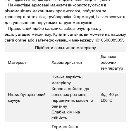
Найчастіше армовані манжети використовуються в
різноманітних механізмах промислової, побутової та
транспортної техніки, трубопровідній арматурі, їх застосовують
для ущільнення нерухомих та рухомих вузлів.
Правильний підбір сальника забезпечує тривалу
експлуатацію механізму. Купити сальник ви можете на нашому
сайті online або зателефонувавши менеджеру ☏ 0508089055
Підібрати сальник по матеріалу
Діапазон
Матеріал
Характеристики
робочих
температур
Низька вартість
матеріалу
Хороша стійкість до
Нітрилбутадієновий
сольових розчинів,
Від -40 до
каучук
гідравлічних масел та
100°С
бензину
Слабка хімічна
стійкість
Термостійкість