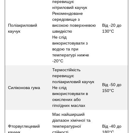
перевищує
нітриловий каучук
Рекомендоване
середовище з
Поліакриловий
високою поверхневою
Від -20 до
каучук
швидкістю
130°С
Не слід
використовувати з
водою та при
температурі нижче
-20°С
Термостійкість
перевищує
поліакриловий каучук
Від -50 до
Силіконова гума
Не слід
150°С
використовувати в
окислених або
гіпоїдних маслах
Має найширший
діапазон хімічної та
Фторвуглецевий
температурної
Від -40 до
каучук
стійкості
180°С