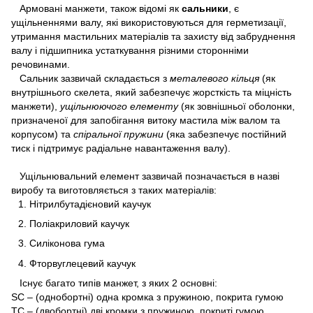
Армовані манжети, також відомі як
сальники
, є
ущільненнями валу, які використовуються для герметизації,
утримання мастильних матеріалів та захисту від забруднення
валу і підшипника устаткування різними сторонніми
речовинами.
Сальник зазвичай складається з
металевого кільця
(як
внутрішнього скелета, який забезпечує жорсткість та міцність
манжети),
ущільнюючого елементу
(як зовнішньої оболонки,
призначеної для запобігання витоку мастила між валом та
корпусом) та
спіральної пружини
(яка забезпечує постійний
тиск і підтримує радіальне навантаження валу).
Ущільнювальний елемент зазвичай позначається в назві
виробу та виготовляється з таких матеріалів:
Нітрилбутадієновий каучук
Поліакриловий каучук
Силіконова гума
Фторвуглецевий каучук
Існує багато типів манжет, з яких 2 основні:
SC – (однобортні) одна кромка з пружиною, покрита гумою
TC – (двобортні) дві кромки з пружиною, покриті гумою