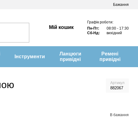
Бажання
Графік роботи:
Мій кошик
Пн-Пт:
08:00 - 17:30
Сб-Нд:
вихідний
і
Ланцюги
Ремені
Інструменти
привідні
привідні
ною
Артикул
882067
В бажання