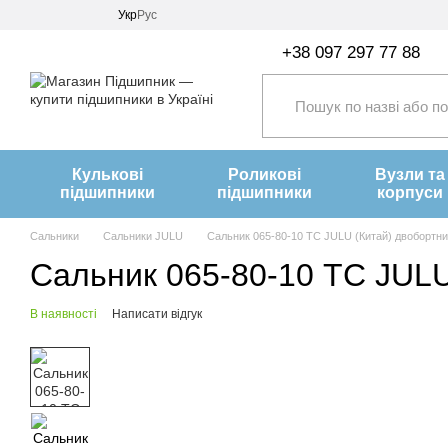
Перейти до основного контенту
Укр
Рус
+38 097 297 77 88
Кулькові
Роликові
Вузли та
підшипники
підшипники
корпуси
Сальники
Сальники JULU
Сальник 065-80-10 TC JULU (Китай) двобортн
Сальник 065-80-10 TC JULU
В наявності
Написати відгук