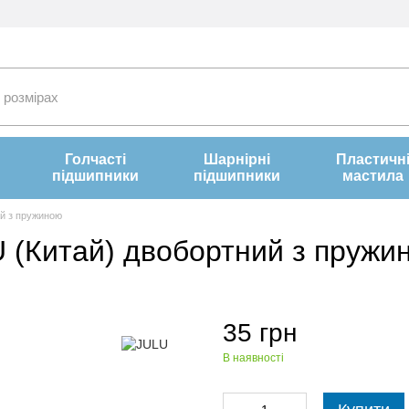
Голчасті
Шарнірні
Пластичн
підшипники
підшипники
мастила
ий з пружиною
 (Китай) двобортний з пружи
35 грн
В наявності