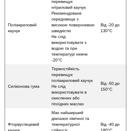
перевищує
нітриловий каучук
Рекомендоване
середовище з
Поліакриловий
високою поверхневою
Від -20 до
каучук
швидкістю
130°С
Не слід
використовувати з
водою та при
температурі нижче
-20°С
Термостійкість
перевищує
поліакриловий каучук
Від -50 до
Силіконова гума
Не слід
150°С
використовувати в
окислених або
гіпоїдних маслах
Має найширший
діапазон хімічної та
Фторвуглецевий
температурної
Від -40 до
каучук
стійкості
180°С