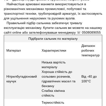
Найчастіше армовані манжети використовуються в
різноманітних механізмах промислової, побутової та
транспортної техніки, трубопровідній арматурі, їх застосовують
для ущільнення нерухомих та рухомих вузлів.
Правильний підбір сальника забезпечує тривалу
експлуатацію механізму. Купити сальник ви можете на нашому
сайті online або зателефонувавши менеджеру ☏ 0508089055
Підібрати сальник по матеріалу
Діапазон
Матеріал
Характеристики
робочих
температур
Низька вартість
матеріалу
Хороша стійкість до
Нітрилбутадієновий
сольових розчинів,
Від -40 до
каучук
гідравлічних масел та
100°С
бензину
Слабка хімічна
стійкість
Термостійкість