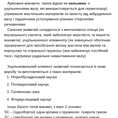
Армовані манжети, також відомі як
сальники
, є
ущільненнями валу, які використовуються для герметизації,
утримання мастильних матеріалів та захисту від забруднення
валу і підшипника устаткування різними сторонніми
речовинами.
Сальник зазвичай складається з
металевого кільця
(як
внутрішнього скелета, який забезпечує жорсткість та міцність
манжети),
ущільнюючого елементу
(як зовнішньої оболонки,
призначеної для запобігання витоку мастила між валом та
корпусом) та
спіральної пружини
(яка забезпечує постійний
тиск і підтримує радіальне навантаження валу).
Ущільнювальний елемент зазвичай позначається в назві
виробу та виготовляється з таких матеріалів:
Нітрилбутадієновий каучук
Поліакриловий каучук
Силіконова гума
Фторвуглецевий каучук
Існує багато типів манжет, з яких 2 основні:
SC – (однобортні) одна кромка з пружиною, покрита гумою
TC – (двобортні) дві кромки з пружиною, покриті гумою