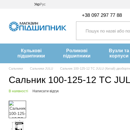
Перейти до основного контенту
Укр
Рус
+38 097 297 77 88
Кулькові
Роликові
Вузли та
підшипники
підшипники
корпуси
Сальники
Сальники JULU
Сальник 100-125-12 TC JULU (Китай) двоборт
Сальник 100-125-12 TC JUL
В наявності
Написати відгук