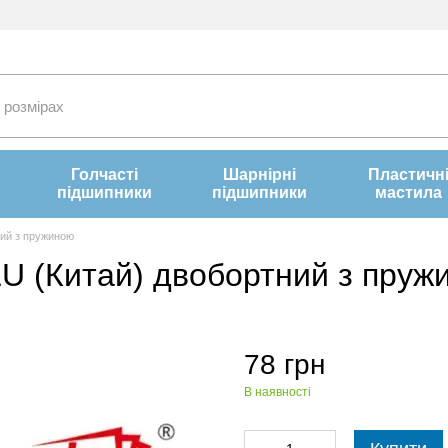
Голчасті
Шарнірні
Пластичн
підшипники
підшипники
мастила
ний з пружиною
U (Китай) двобортний з пруж
78 грн
В наявності