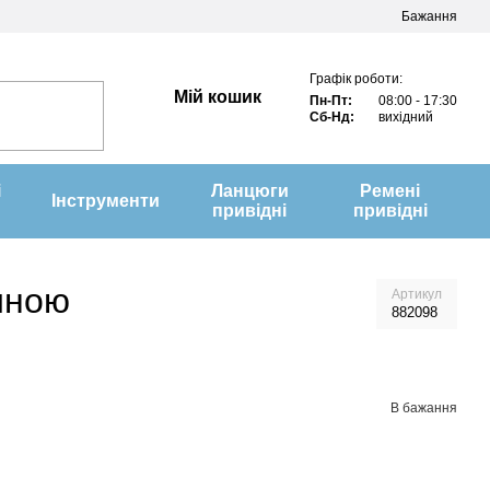
Бажання
Графік роботи:
Мій кошик
Пн-Пт:
08:00 - 17:30
Сб-Нд:
вихідний
і
Ланцюги
Ремені
Інструменти
привідні
привідні
иною
Артикул
882098
В бажання