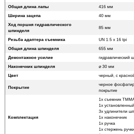
Общая длина лапы
416 мм
Ширина зацепа
40 мм
Ход поршня гидравлического
85 мм
шпинделя
Резьба адаптера съемника
UN 1.5 x 16 tpi
Общая длина шпинделя
655 мм
Демонтажное усилие
гидравлический 
Наконечник шпинделя
⌀ 30 мм
Цвет
черный, с красно
черное фосфатир
Покрытие
покрытие
1x съемник TMM
1x установленны
3x удлинители ш
Комплектация
1x наконечник
1x ручка
1x стержень ручк