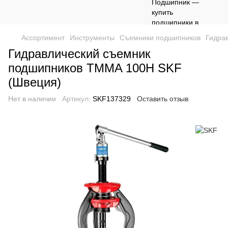
Ассортимент
Инструменты
Съемники подшипников
Гидра
Гидравлический съемник
подшипников TMMA 100H SKF
(Швеция)
Нет в наличии
Артикул:
SKF137329
Оставить отзыв