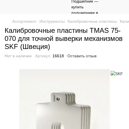
Ассортимент
Инструменты
Калибровочные пластины
Кали
Калибровочные пластины TMAS 75-
070 для точной выверки механизмов
SKF (Швеция)
Нет в наличии
Артикул:
16618
Оставить отзыв