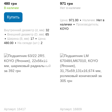
шариковый радиальный
(Япония), 50х82х21,5 мм,
480 грн
971 грн
роликовый конический
В наличии
Нет в наличии
Купить
Цена
971.00
Наличие
Нет в
наличии
Производитель
KOYO
Внутренний диаметр (d, мм)
32
Внешний диаметр (D, мм)
65
Ширина (B, мм)
17
Цена
480.00
На складе (шт.)
2
Артикул: 16417
Артикул: 16809