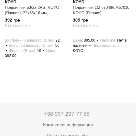
KOYO
KOYO
Подшипник 63/22 2RS, KOYO
Подшипник LM 67048/LM67010,
(Япония), 22х56х16 мм,
KOYO (Япония),
шариковый радиальный
31,75х59,131х16,674 мм,
392 грн
305 грн
роликовый конический
Нет в наличии
Нет в наличии
Внутренний диаметр (d, мм)
22
Цена
305.00
Наличие
Нет в
Внешний диаметр (D, мм)
56
наличии
Производитель
Ширина (B, мм)
16
Цена
KOYO
392.00
+38 097 297 77 88
Контактная информация
Полная версия сайта