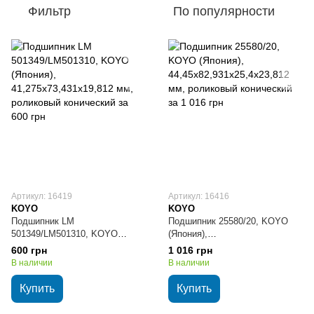
Фильтр
По популярности
Артикул: 16419
Артикул: 16416
KOYO
KOYO
Подшипник LM
Подшипник 25580/20, KOYO
501349/LM501310, KOYO
(Япония),
(Япония), 41,275х73,431х19,812
44,45х82,931х25,4х23,812 мм,
600 грн
1 016 грн
мм, роликовый конический
роликовый конический
В наличии
В наличии
Купить
Купить