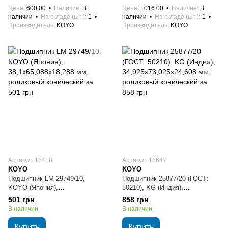
Цена
600.00
Наличие
В
Цена
1016.00
Наличие
В
наличии
На складе (шт.)
1
наличии
На складе (шт.)
1
Производитель
KOYO
Производитель
KOYO
Артикул: 16418
Артикул: 16647
KOYO
KOYO
Подшипник LM 29749/10,
Подшипник 25877/20 (ГОСТ:
KOYO (Япония),
50210), KG (Индия),
38,1х65,088х18,288 мм,
34,925х73,025х24,608 мм,
501 грн
858 грн
роликовый конический
роликовый конический
В наличии
В наличии
Купить
Купить