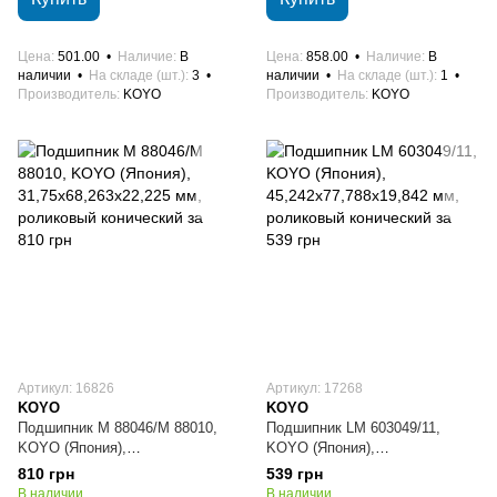
Цена
501.00
Наличие
В
Цена
858.00
Наличие
В
наличии
На складе (шт.)
3
наличии
На складе (шт.)
1
Производитель
KOYO
Производитель
KOYO
Артикул: 16826
Артикул: 17268
KOYO
KOYO
Подшипник M 88046/M 88010,
Подшипник LM 603049/11,
KOYO (Япония),
KOYO (Япония),
31,75х68,263х22,225 мм,
45,242х77,788х19,842 мм,
810 грн
539 грн
роликовый конический
роликовый конический
В наличии
В наличии