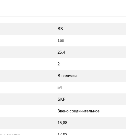
BS
16B
25,4
2
В наличии
54
SKF
Звено соединительное
15,88
пластинами
17,02