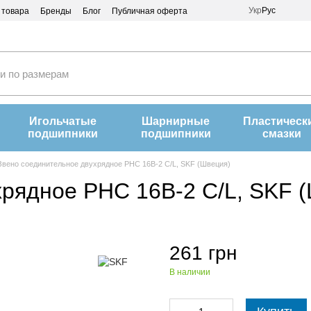
Укр
Рус
 товара
Бренды
Блог
Публичная оферта
Игольчатые
Шарнирные
Пластическ
подшипники
подшипники
смазки
Звено соединительное двухрядное PHC 16B-2 C/L, SKF (Швеция)
хрядное PHC 16B-2 C/L, SKF 
261 грн
В наличии