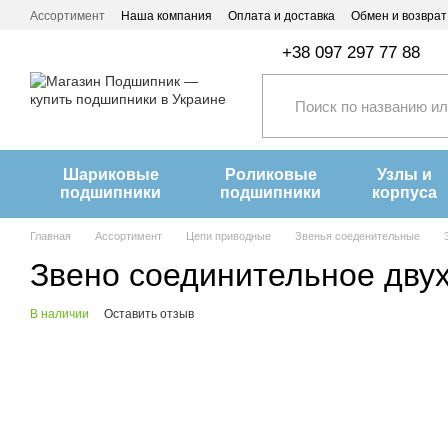
Перейти к основному контенту
Ассортимент
Наша компания
Оплата и доставка
Обмен и возврат
+38 097 297 77 88
Шариковые
Роликовые
Узлы и
подшипники
подшипники
корпуса
Главная
Ассортимент
Цепи приводные
Звенья соеденительные
Звено соединительное дву
В наличии
Оставить отзыв