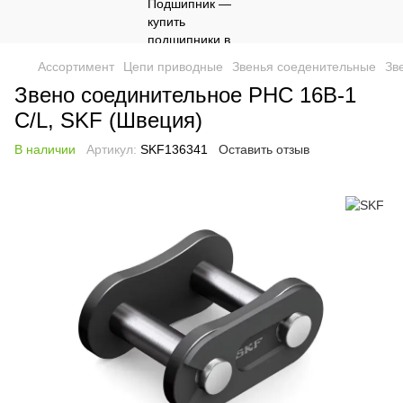
Ассортимент
Цепи приводные
Звенья соеденительные
Зв
Звено соединительное PHC 16B-1
C/L, SKF (Швеция)
В наличии
Артикул:
SKF136341
Оставить отзыв