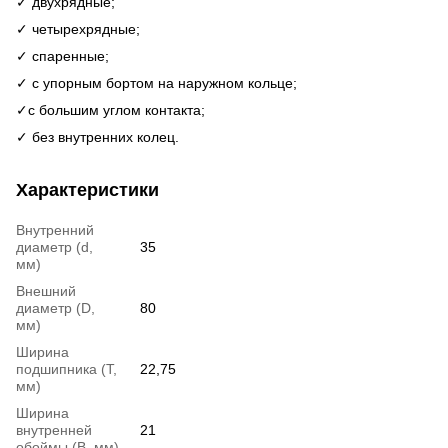
✓ двухрядные;
✓ четырехрядные;
✓ спаренные;
✓ с упорным бортом на наружном кольце;
✓c большим углом контакта;
✓ без внутренних колец.
Характеристики
Внутренний
диаметр (d,
35
мм)
Внешний
диаметр (D,
80
мм)
Ширина
подшипника (T,
22,75
мм)
Ширина
внутренней
21
обоймы (В, мм)