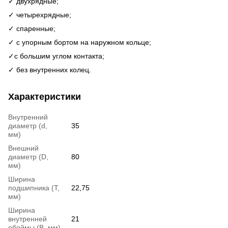
✓ двухрядные;
✓ четырехрядные;
✓ спаренные;
✓ с упорным бортом на наружном кольце;
✓c большим углом контакта;
✓ без внутренних колец.
Характеристики
Внутренний
диаметр (d,
35
мм)
Внешний
диаметр (D,
80
мм)
Ширина
подшипника (T,
22,75
мм)
Ширина
внутренней
21
обоймы (В, мм)