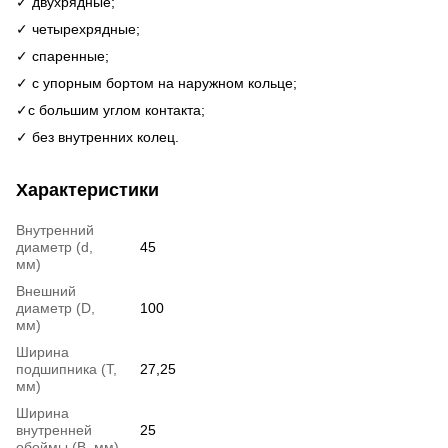
✓ двухрядные;
✓ четырехрядные;
✓ спаренные;
✓ с упорным бортом на наружном кольце;
✓c большим углом контакта;
✓ без внутренних колец.
Характеристики
Внутренний
диаметр (d,
45
мм)
Внешний
диаметр (D,
100
мм)
Ширина
подшипника (T,
27,25
мм)
Ширина
внутренней
25
обоймы (В, мм)