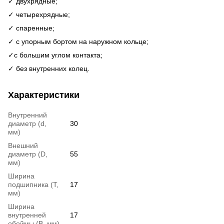
✓ двухрядные;
✓ четырехрядные;
✓ спаренные;
✓ с упорным бортом на наружном кольце;
✓c большим углом контакта;
✓ без внутренних колец.
Характеристики
Внутренний
диаметр (d,
30
мм)
Внешний
диаметр (D,
55
мм)
Ширина
подшипника (T,
17
мм)
Ширина
внутренней
17
обоймы (В, мм)