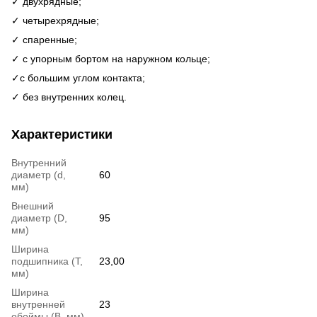
✓ двухрядные;
✓ четырехрядные;
✓ спаренные;
✓ с упорным бортом на наружном кольце;
✓c большим углом контакта;
✓ без внутренних колец.
Характеристики
Внутренний
диаметр (d,
60
мм)
Внешний
диаметр (D,
95
мм)
Ширина
подшипника (T,
23,00
мм)
Ширина
внутренней
23
обоймы (В, мм)