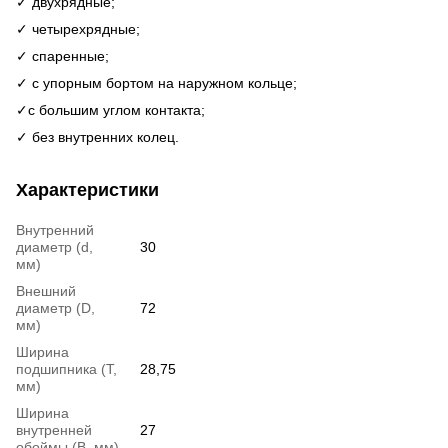
✓ двухрядные;
✓ четырехрядные;
✓ спаренные;
✓ с упорным бортом на наружном кольце;
✓c большим углом контакта;
✓ без внутренних колец.
Характеристики
Внутренний
диаметр (d,
30
мм)
Внешний
диаметр (D,
72
мм)
Ширина
подшипника (T,
28,75
мм)
Ширина
внутренней
27
обоймы (В, мм)