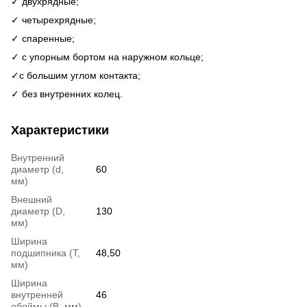
✓ двухрядные;
✓ четырехрядные;
✓ спаренные;
✓ с упорным бортом на наружном кольце;
✓c большим углом контакта;
✓ без внутренних колец.
Характеристики
Внутренний
диаметр (d,
60
мм)
Внешний
диаметр (D,
130
мм)
Ширина
подшипника (T,
48,50
мм)
Ширина
внутренней
46
обоймы (В, мм)