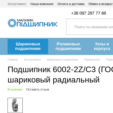
Перейти к основному контенту
Ассортимент
Наша компания
Оплата и доставка
Обмен и возврат
+38 097 297 77 88
Шариковые
Роликовые
Узлы и
подшипники
подшипники
корпуса
Главная
Ассортимент
Шариковые подшипники
Радиальные
Ради
Подшипник 6002-2Z/C3 (ГОС
шариковый радиальный
В наличии
Оставить отзыв