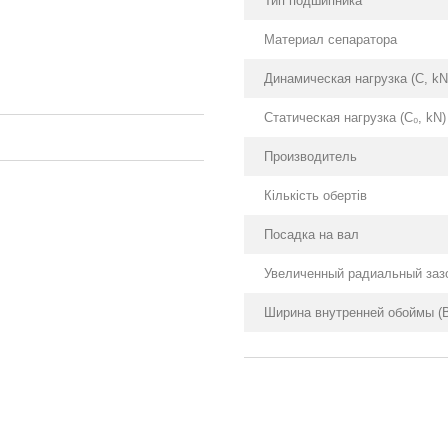
Тип подшипника
Материал сепаратора
Динамическая нагрузка (С, kN
Статическая нагрузка (С₀, kN)
Производитель
Кількість обертів
Посадка на вал
Увеличенный радиальный заз
Ширина внутренней обоймы (В