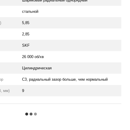
Шариковый радиальный однорядный
стальной
)
5,85
2,85
SKF
26 000 об/хв
Цилиндрическая
ор
C3, радиальный зазор больше, чем нормальный
, мм)
9