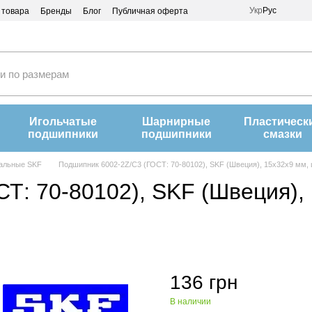
Укр
Рус
 товара
Бренды
Блог
Публичная оферта
Игольчатые
Шарнирные
Пластическ
подшипники
подшипники
смазки
альные SKF
Подшипник 6002-2Z/C3 (ГОСТ: 70-80102), SKF (Швеция), 15x32x9 мм
Т: 70-80102), SKF (Швеция),
136 грн
В наличии