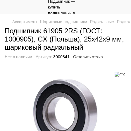
Ассортимент
Шариковые подшипники
Радиальные
Радиа
Подшипник 61905 2RS (ГОСТ:
1000905), CX (Польша), 25х42х9 мм,
шариковый радиальный
Нет в наличии
Артикул:
3000841
Оставить отзыв