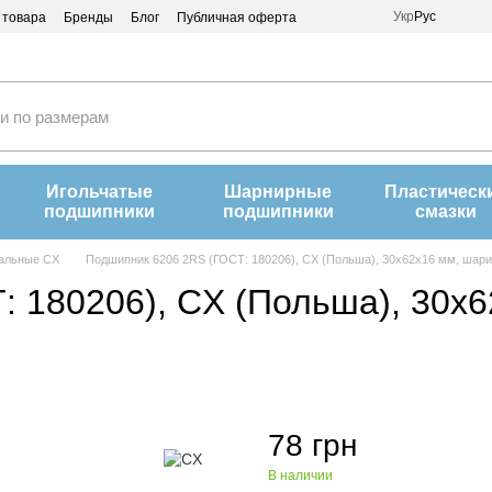
Укр
Рус
 товара
Бренды
Блог
Публичная оферта
Игольчатые
Шарнирные
Пластическ
подшипники
подшипники
смазки
альные CX
Подшипник 6206 2RS (ГОСТ: 180206), CX (Польша), 30х62х16 мм, шар
: 180206), CX (Польша), 30х
78 грн
В наличии