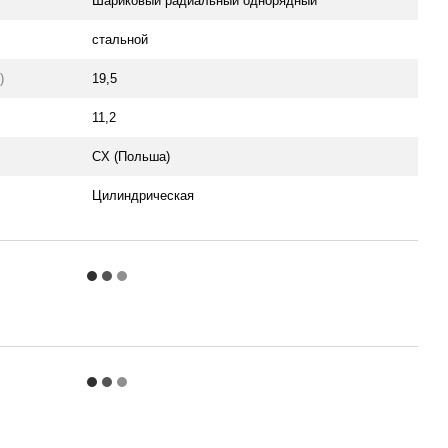
Шариковый радиальный однорядный
стальной
)
19,5
11,2
CX (Польша)
Цилиндрическая