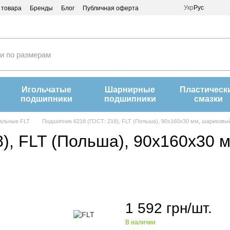
Укр
Рус
 товара
Бренды
Блог
Публичная оферта
Игольчатые
Шарнирные
Пластическ
подшипники
подшипники
смазки
альные FLT
Подшипник 6218 (ГОСТ: 218), FLT (Польша), 90х160х30 мм, шариковы
), FLT (Польша), 90х160х30 
1 592 грн/шт.
В наличии