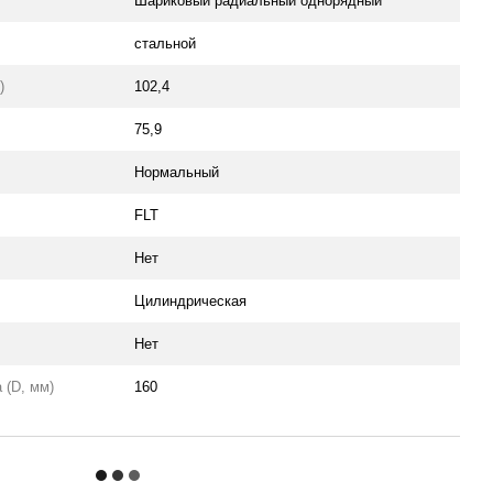
Шариковый радиальный однорядный
стальной
)
102,4
75,9
Нормальный
FLT
Нет
Цилиндрическая
Нет
 (D, мм)
160