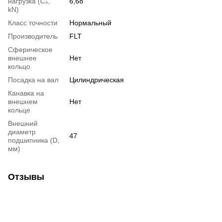
нагрузка (С₀,
6,68
kN)
Класс точности
Нормальный
Производитель
FLT
Сферическое
внешнее
Нет
кольцо
Посадка на вал
Цилиндрическая
Канавка на
внешнем
Нет
кольце
Внешний
диаметр
47
подшипника (D,
мм)
Отзывы