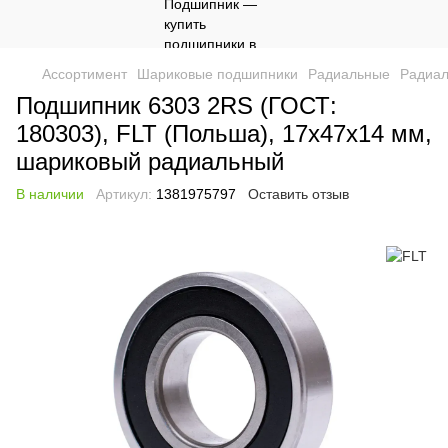
Ассортимент
Шариковые подшипники
Радиальные
Радиал
Подшипник 6303 2RS (ГОСТ:
180303), FLT (Польша), 17х47х14 мм,
шариковый радиальный
В наличии
Артикул:
1381975797
Оставить отзыв