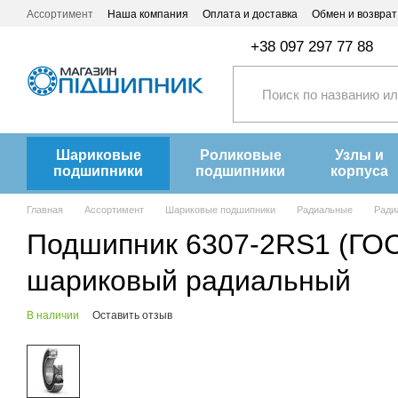
Перейти к основному контенту
Ассортимент
Наша компания
Оплата и доставка
Обмен и возврат
+38 097 297 77 88
Шариковые
Роликовые
Узлы и
подшипники
подшипники
корпуса
Главная
Ассортимент
Шариковые подшипники
Радиальные
Ради
Подшипник 6307-2RS1 (ГОСТ
шариковый радиальный
В наличии
Оставить отзыв