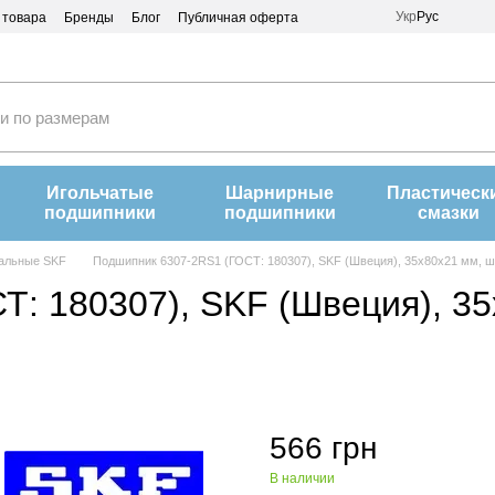
Укр
Рус
 товара
Бренды
Блог
Публичная оферта
Игольчатые
Шарнирные
Пластическ
подшипники
подшипники
смазки
альные SKF
Подшипник 6307-2RS1 (ГОСТ: 180307), SKF (Швеция), 35x80x21 мм, 
: 180307), SKF (Швеция), 35
566 грн
В наличии