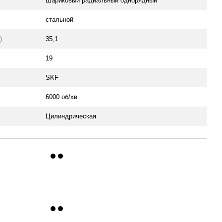
Шариковый радиальный однорядный
стальной
)
35,1
19
SKF
6000 об/хв
Цилиндрическая