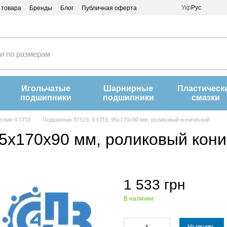
Укр
Рус
 товара
Бренды
Блог
Публичная оферта
Игольчатые
Шарнирные
Пластическ
подшипники
подшипники
смазки
еские 4 СПЗ
Подшипник 97519, 9 СПЗ, 95х170х90 мм, роликовый конический
5х170х90 мм, роликовый кон
1 533 грн
В наличии