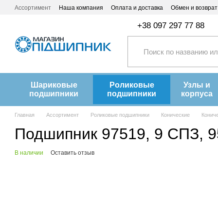
Перейти к основному контенту
Ассортимент
Наша компания
Оплата и доставка
Обмен и возврат
+38 097 297 77 88
Шариковые
Роликовые
Узлы и
подшипники
подшипники
корпуса
Главная
Ассортимент
Роликовые подшипники
Конические
Конич
Подшипник 97519, 9 СПЗ, 9
В наличии
Оставить отзыв