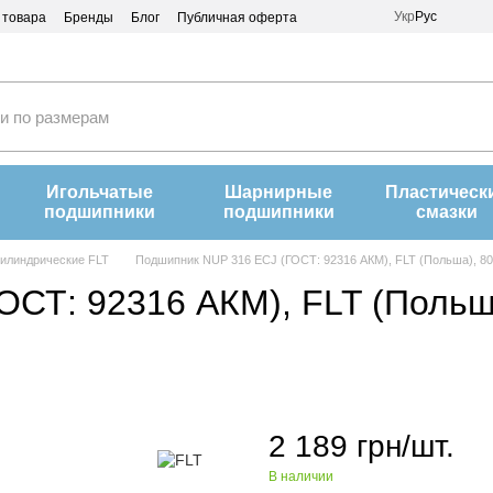
Укр
Рус
 товара
Бренды
Блог
Публичная оферта
Игольчатые
Шарнирные
Пластическ
подшипники
подшипники
смазки
илиндрические FLT
Подшипник NUP 316 ECJ (ГОСТ: 92316 АКМ), FLT (Польша), 8
СТ: 92316 АКМ), FLT (Польш
2 189 грн/шт.
В наличии