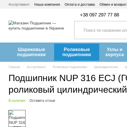
Перейти к основному контенту
Ассортимент
Наша компания
Оплата и доставка
Обмен и возврат
+38 097 297 77 88
Шариковые
Роликовые
Узлы и
подшипники
подшипники
корпуса
Главная
Ассортимент
Роликовые подшипники
Цилиндрические
Ц
Подшипник NUP 316 ECJ (ГО
роликовый цилиндрический
В наличии
Оставить отзыв