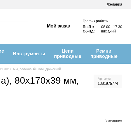
Желания
График работы:
Мой заказ
Пн-Пт:
08:00 - 17:30
Сб-Нд:
вихідний
ие
Цепи
Ремни
Инструменты
приводные
приводные
0х170х39 мм, роликовый цилиндрический
а), 80х170х39 мм,
Артикул
1381975774
В желания