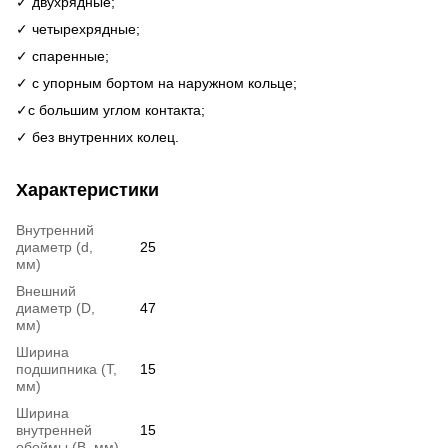
✓ двухрядные;
✓ четырехрядные;
✓ спаренные;
✓ с упорным бортом на наружном кольце;
✓c большим углом контакта;
✓ без внутренних колец.
Характеристики
Внутренний
диаметр (d,
25
мм)
Внешний
диаметр (D,
47
мм)
Ширина
подшипника (T,
15
мм)
Ширина
внутренней
15
обоймы (В, мм)