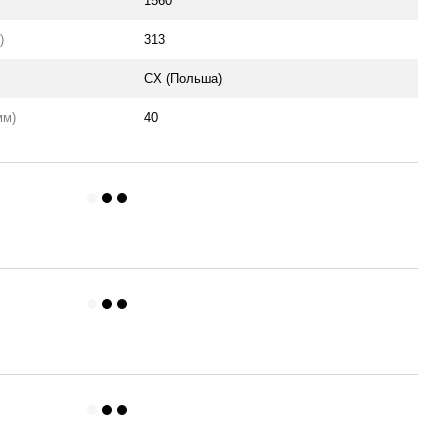
1560
)
313
CX (Польша)
мм)
40