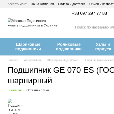
Перейти к основному контенту
Ассортимент
Наша компания
Оплата и доставка
Обмен и возврат
+38 097 297 77 88
Шариковые
Роликовые
Узлы и
подшипники
подшипники
корпуса
Главная
Ассортимент
Шарнирные подшипники
Подшипники скольже
Подшипник GE 070 ES (ГОС
шарнирный
В наличии
Оставить отзыв