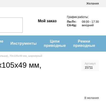
Желания
График работы:
Мой заказ
Пн-Пт:
08:00 - 17:30
Сб-Нд:
вихідний
ие
Цепи
Ремни
Инструменты
приводные
приводные
ольша), 70х105х49 мм, шарнирный
х105х49 мм,
Артикул
15711
В желания