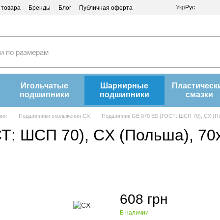
Укр
Рус
 товара
Бренды
Блог
Публичная оферта
Игольчатые
Шарнирные
Пластическ
подшипники
подшипники
смазки
ния
Подшипники скольжения CX
Подшипник GE 070 ES (ГОСТ: ШСП 70), CX (П
Т: ШСП 70), CX (Польша), 70
608 грн
В наличии