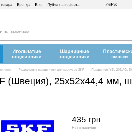
Укр
Рус
 товара
Бренды
Блог
Публичная оферта
Игольчатые
Шарнирные
Пластическ
подшипники
подшипники
смазки
орпусов
Радиальные подшипники для корпусов SKF
Подшипник YEL 205/AG, S
F (Швеция), 25х52х44,4 мм, 
435 грн
Нет в наличии