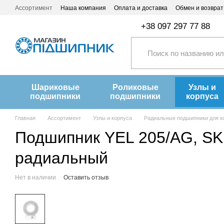
Перейти к основному контенту
Ассортимент
Наша компания
Оплата и доставка
Обмен и возврат
+38 097 297 77 88
Шариковые
Роликовые
Узлы и
подшипники
подшипники
корпуса
Главная
Ассортимент
Узлы и корпуса
Радиальные подшипники для к
Подшипник YEL 205/AG, SK
радиальный
Нет в наличии
Оставить отзыв