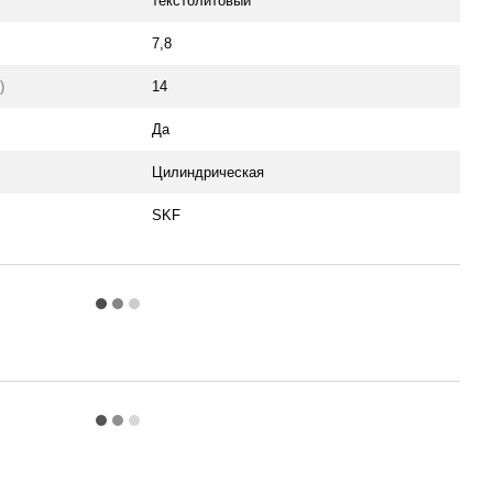
текстолитовый
7,8
)
14
Да
Цилиндрическая
SKF