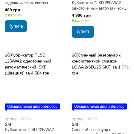
гидравлических систем
Лубрикатор TLSD 250/WA2
HYDRO 46 HLP (МГЕ-46В),
одноточечный автоматический,
489 грн
TURBO PULS (Литва), 3,6 кг
SKF (Швеция)
4 906 грн
В наличии
В наличии
Купить
Купить
Официальный дистрибьютор
Официальный дистрибьютор
Артикул: 17069
Артикул: 17067
SKF
SKF
Лубрикатор TLSD 125/WA2
Сменный резервуар с