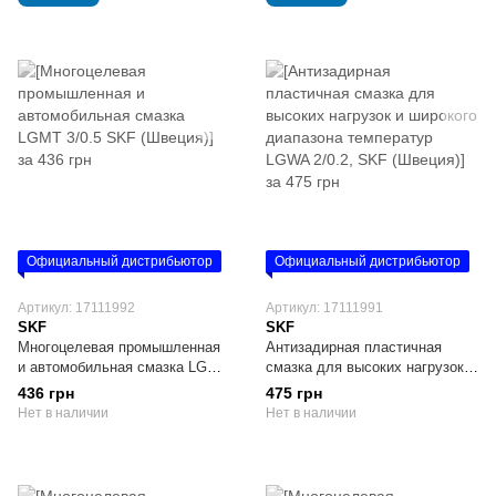
Официальный дистрибьютор
Официальный дистрибьютор
Артикул: 17111992
Артикул: 17111991
SKF
SKF
Многоцелевая промышленная
Антизадирная пластичная
и автомобильная смазка LGMT
смазка для высоких нагрузок и
3/0.5 SKF (Швеция)
широкого диапазона
436 грн
475 грн
температур LGWA 2/0.2, SKF
Нет в наличии
Нет в наличии
(Швеция)