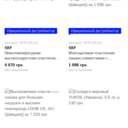
Официальный дистрибьютор
Официальный дистрибьютор
Артикул: SKF136132
Артикул: SKF136164
SKF
SKF
Низкотемпературная
Многоцелевая пластичная
высокоскоростная пластичная
смазка совместимая с
смазка LGLT 2/1, SKF (Швеция)
пищевыми продуктами LGFP
4 070 грн
1 096 грн
2/0.4, SKF (Швеция)
Нет в наличии
Нет в наличии