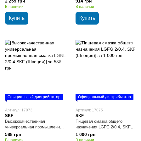
2 259 грн
914 грн
В наличии
В наличии
Купить
Купить
Официальный дистрибьютор
Официальный дистрибьютор
Артикул: 17073
Артикул: 17075
SKF
SKF
Высококачественная
Пищевая смазка общего
универсальная промышленная
назначения LGFG 2/0.4, SKF
смазка LGNL 2/0.4 SKF
(Швеция)
588 грн
1 000 грн
(Швеция)
В наличии
В наличии