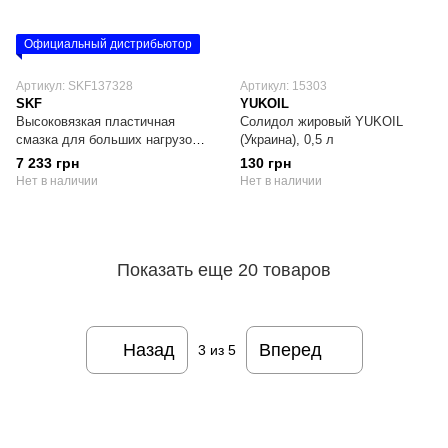
Официальный дистрибьютор
Артикул: SKF137328
Артикул: 15303
SKF
YUKOIL
Высоковязкая пластичная
Солидол жировый YUKOIL
смазка для больших нагрузок
(Украина), 0,5 л
и высоких температур LGHB
7 233 грн
130 грн
2/5, SKF (Швеция)
Нет в наличии
Нет в наличии
Показать еще 20 товаров
Назад
Вперед
3
из 5