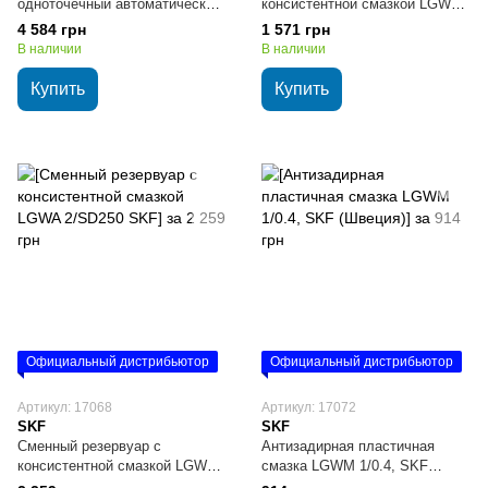
одноточечный автоматический,
консистентной смазкой LGWA
SKF (Швеция)
2/SD125 SKF
4 584 грн
1 571 грн
В наличии
В наличии
Купить
Купить
Официальный дистрибьютор
Официальный дистрибьютор
Артикул: 17068
Артикул: 17072
SKF
SKF
Сменный резервуар с
Антизадирная пластичная
консистентной смазкой LGWA
смазка LGWM 1/0.4, SKF
2/SD250 SKF
(Швеция)