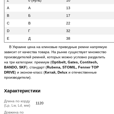
Z
0 (нуль)
10
A
A
13
B
Б
17
C
В
22
D
Г
32
E
Д
38
В Украине цена на клиновые приводные ремни напрямую
зависит от качества товара. На рынке существует множество
производителей ремней, которых можно условно разделить
на три категории: премиум (
Optibelt, Gates, Contitech,
BANDO, SKF
), стандарт (
Rubena, STOMIL, Fenner TOP
DRIVE
) и эконом-класс (
Китай,
Delux
и отечественные
производители).
Характеристики
Длина по корду
1120
(Lp, Lw, Ld, мм)
Довжина по