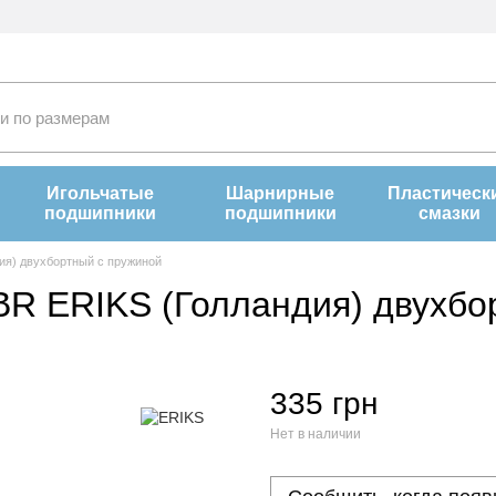
Игольчатые
Шарнирные
Пластическ
подшипники
подшипники
смазки
ия) двухбортный с пружиной
BR ERIKS (Голландия) двухбо
335 грн
Нет в наличии