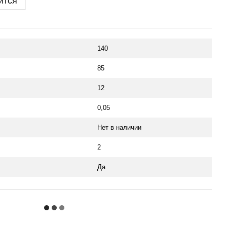
ится
140
85
12
0,05
Нет в наличии
2
Да