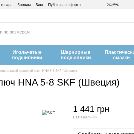
Укр
Рус
 товара
Бренды
Блог
Публичная оферта
Игольчатые
Шарнирные
Пластическ
подшипники
подшипники
смазки
версальный накидной ключ HNA 5-8 SKF (Швеция)
люч HNA 5-8 SKF (Швеция)
1 441 грн
Нет в наличии