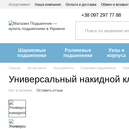
Перейти к основному контенту
Ассортимент
Наша компания
Оплата и доставка
Обмен и возврат
+38 097 297 77 88
Шариковые
Роликовые
Узлы и
подшипники
подшипники
корпуса
Главная
Ассортимент
Инструменты
Съемники подшипников
Уни
Универсальный накидной к
Нет в наличии
Оставить отзыв