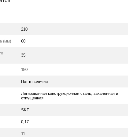
ится
210
а (мм)
60
го
35
180
Нет в наличии
Легированная конструкционная сталь, закаленная и
отпущенная
SKF
0,17
11